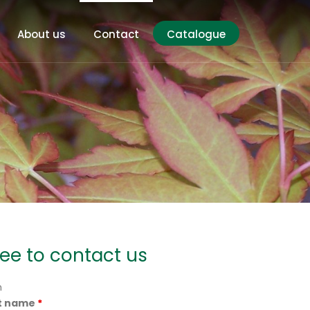
About us
Contact
Catalogue
ree to contact us
n
t name
*