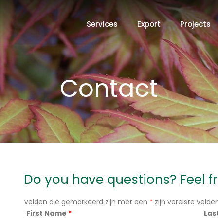
Services
Export
Projects
Contact
Do you have questions? Feel f
Velden die gemarkeerd zijn met een
*
zijn vereiste velde
First Name
*
Las