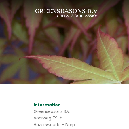
Information
Greenseasons B.V.
Voorweg 79-b
Hazerswoude – Dorp