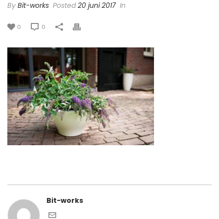
By
Bit-works
Posted
20 juni 2017
In
0
0
Bit-works