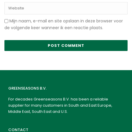
Mijn naam, e-mail en site opslaan in deze browser voor
de volgende keer wanneer ik een reactie plaats.
GREENSEASONS B.V.
For decades Greenseasons B.V. has been a reliable
supplier for many customers in South and East Europe,
Middle East, South East and U.S.
CONTACT