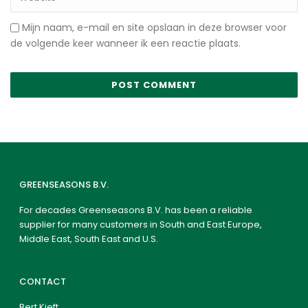
Mijn naam, e-mail en site opslaan in deze browser voor
de volgende keer wanneer ik een reactie plaats.
GREENSEASONS B.V.
For decades Greenseasons B.V. has been a reliable
supplier for many customers in South and East Europe,
Middle East, South East and U.S.
CONTACT
Bert Kieft