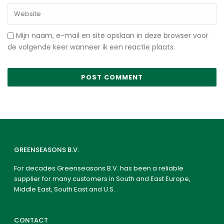
Mijn naam, e-mail en site opslaan in deze browser voor
de volgende keer wanneer ik een reactie plaats.
GREENSEASONS B.V.
For decades Greenseasons B.V. has been a reliable
supplier for many customers in South and East Europe,
Middle East, South East and U.S.
CONTACT