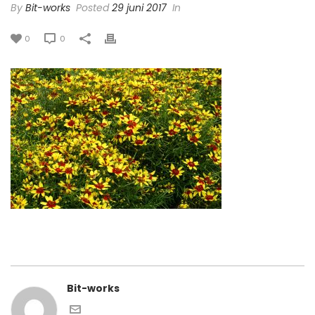
By
Bit-works
Posted
29 juni 2017
In
0
0
Bit-works