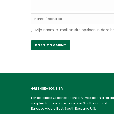
Mijn naam, e-mail en site opslaan in deze b
GREENSEASONS B.V.
For decades Greenseasons B.V. has been a reliab
supplier for many customers in South and East
Europe, Middle East, South East and U.S.