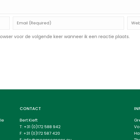
rowser voor de volgende keer wanneer ik een reactie plaats.
CONTACT
IN
le
Bert Kieft
Gr
T:
+31 (0)172 588 942
Vo
F: +31 (0)172 587 420
Ha
E:
info@greenseasons.eu
Th