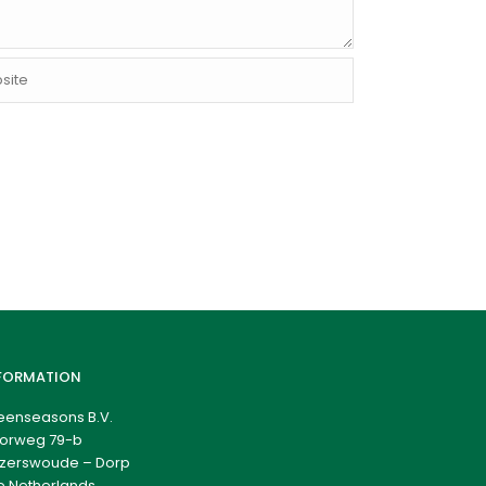
FORMATION
eenseasons B.V.
orweg 79-b
zerswoude – Dorp
e Netherlands