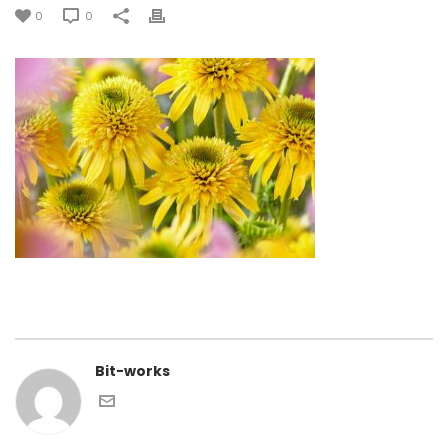
0
0
Bit-works