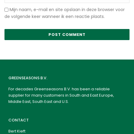
Mijn naam, e-mail en site opslaan in deze browser voor
de volgende keer wanneer ik een reactie plaats.
GREENSEASONS B.V.
For decades Greenseasons B.V. has been a reliable
supplier for many customers in South and East Europe,
Middle East, South East and U.S.
CONTACT
Bert Kieft