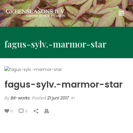
fagus-sylv.-marmor-star
fagus-sylv.-marmor-star
By
Bit-works
Posted
21 juni 2017
In
0
0