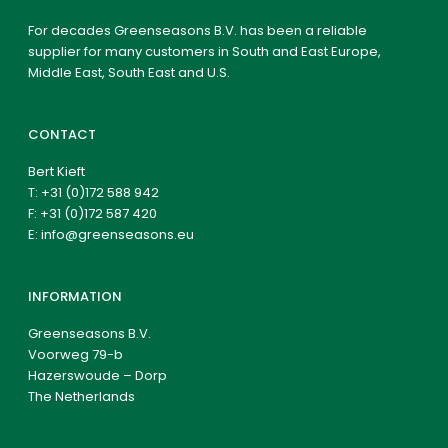
For decades Greenseasons B.V. has been a reliable
supplier for many customers in South and East Europe,
Middle East, South East and U.S.
CONTACT
Bert Kieft
T:
+31 (0)172 588 942
F: +31 (0)172 587 420
E:
info@greenseasons.eu
INFORMATION
Greenseasons B.V.
Voorweg 79-b
Hazerswoude – Dorp
The Netherlands