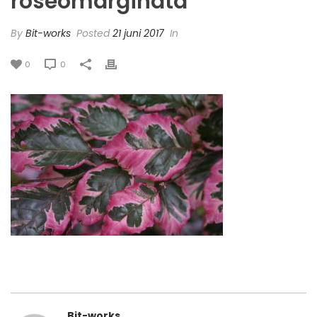
roseomarginata
By
Bit-works
Posted
21 juni 2017
In
0
0
Bit-works