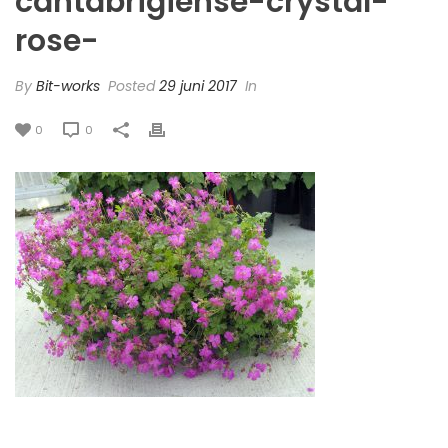
cantabrigiense-crystal-
rose-
By
Bit-works
Posted
29 juni 2017
In
0
0