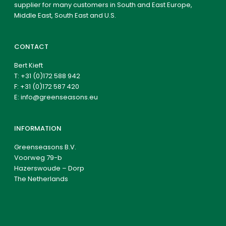
supplier for many customers in South and East Europe,
Middle East, South East and U.S.
CONTACT
Bert Kieft
T:
+31 (0)172 588 942
F: +31 (0)172 587 420
E:
info@greenseasons.eu
INFORMATION
Greenseasons B.V.
Voorweg 79-b
Hazerswoude – Dorp
The Netherlands