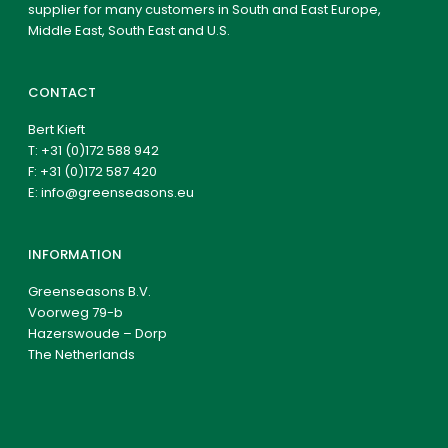
supplier for many customers in South and East Europe,
Middle East, South East and U.S.
CONTACT
Bert Kieft
T:
+31 (0)172 588 942
F: +31 (0)172 587 420
E:
info@greenseasons.eu
INFORMATION
Greenseasons B.V.
Voorweg 79-b
Hazerswoude – Dorp
The Netherlands