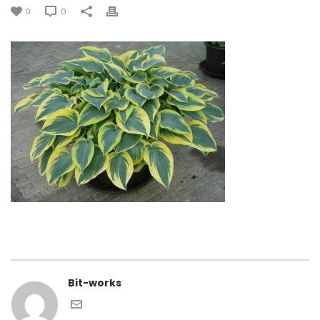
0
0
Bit-works