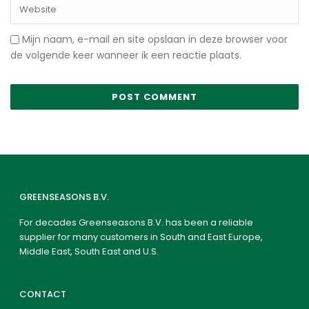
Mijn naam, e-mail en site opslaan in deze browser voor
de volgende keer wanneer ik een reactie plaats.
GREENSEASONS B.V.
For decades Greenseasons B.V. has been a reliable
supplier for many customers in South and East Europe,
Middle East, South East and U.S.
CONTACT