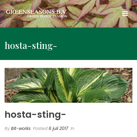
hosta-sting-
hosta-sting-
By
Bit-works
Posted
6 juli 2017
In