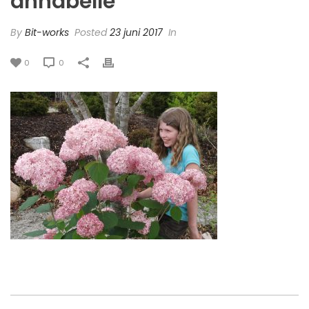
annabelle
By
Bit-works
Posted
23 juni 2017
In
0
0