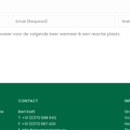
rowser voor de volgende keer wanneer ik een reactie plaats.
CONTACT
IN
le
Bert Kieft
Gr
T:
+31 (0)172 588 942
Vo
F: +31 (0)172 587 420
Ha
E:
info@greenseasons.eu
Th