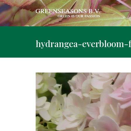
hydrangea-everbloom-