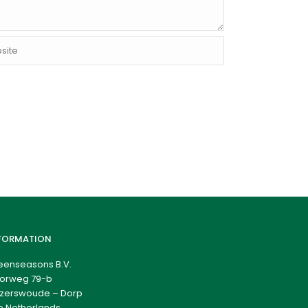
FORMATION
eenseasons B.V.
orweg 79-b
zerswoude – Dorp
e Netherlands