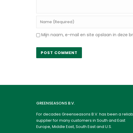
Mijn naam, e-mail en site opslaan in deze b
GREENSEASONS B.V.
For decades Greenseasons B.V. has been a reliab
supplier for many customers in South and East
Europe, Middle East, South East and U.S.