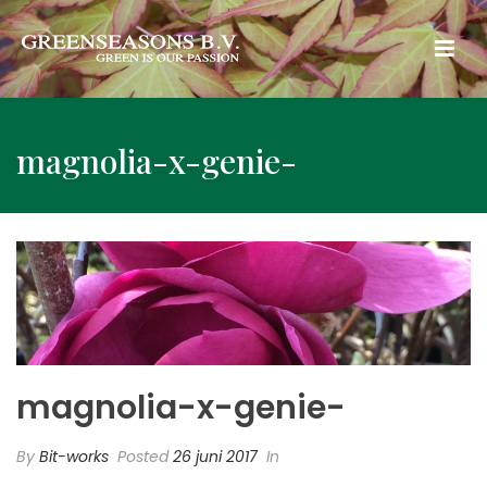
magnolia-x-genie-
magnolia-x-genie-
By
Bit-works
Posted
26 juni 2017
In