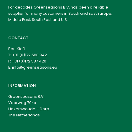
For decades Greenseasons B.V. has been a reliable
supplier for many customers in South and East Europe,
Middle East, South East and U.S.
CONTACT
Bert Kieft
T:
+31 (0)172 588 942
F: +31 (0)172 587 420
E:
info@greenseasons.eu
INFORMATION
Greenseasons B.V.
Voorweg 79-b
Hazerswoude – Dorp
The Netherlands