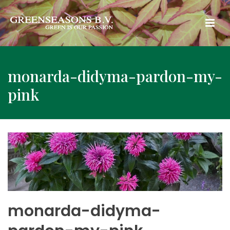
monarda-didyma-pardon-my-
pink
monarda-didyma-