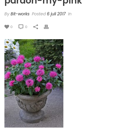
pardon-my-pink
By
Bit-works
Posted
6 juli 2017
In
0
0