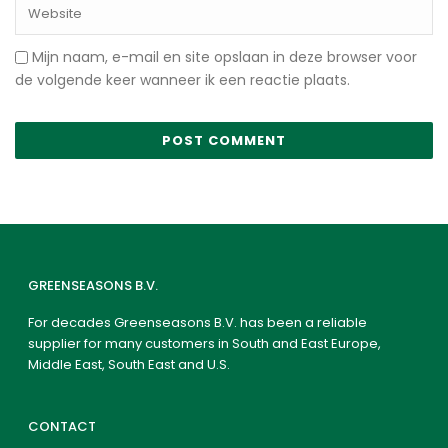
Mijn naam, e-mail en site opslaan in deze browser voor
de volgende keer wanneer ik een reactie plaats.
GREENSEASONS B.V.
For decades Greenseasons B.V. has been a reliable
supplier for many customers in South and East Europe,
Middle East, South East and U.S.
CONTACT