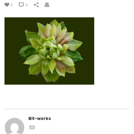
0
0
Bit-works