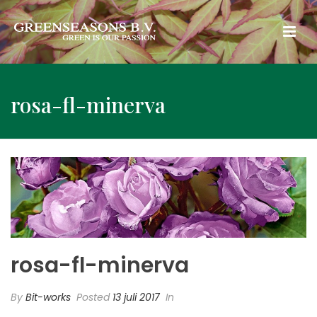
rosa-fl-minerva
rosa-fl-minerva
By
Bit-works
Posted
13 juli 2017
In