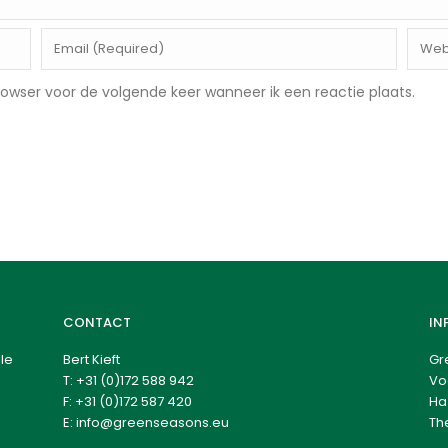
rowser voor de volgende keer wanneer ik een reactie plaats.
CONTACT
IN
le
Bert Kieft
Gr
T:
+31 (0)172 588 942
Vo
F: +31 (0)172 587 420
Ha
E:
info@greenseasons.eu
Th