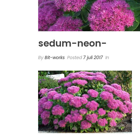
sedum-neon-
By
Bit-works
Posted
7 juli 2017
In