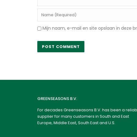
Mijn naam, e-mail en site opslaan in deze b
GREENSEASONS B.V.
For decades Greenseasons B.V. has been a reliab
supplier for many customers in South and East
Europe, Middle East, South East and U.S.