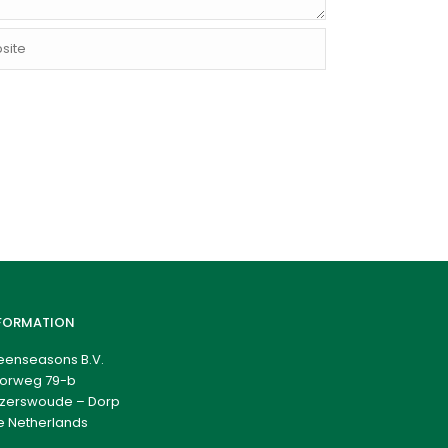
FORMATION
eenseasons B.V.
orweg 79-b
zerswoude – Dorp
e Netherlands