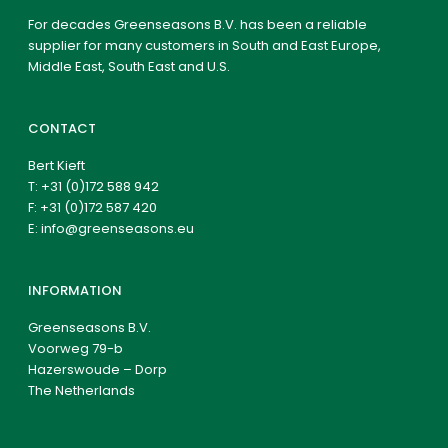
For decades Greenseasons B.V. has been a reliable
supplier for many customers in South and East Europe,
Middle East, South East and U.S.
CONTACT
Bert Kieft
T:
+31 (0)172 588 942
F: +31 (0)172 587 420
E:
info@greenseasons.eu
INFORMATION
Greenseasons B.V.
Voorweg 79-b
Hazerswoude – Dorp
The Netherlands