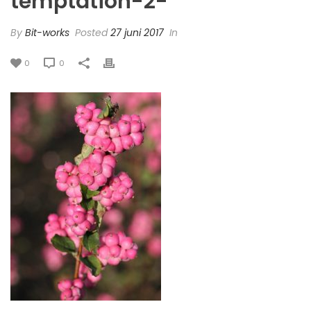
temptation-2-
By
Bit-works
Posted
27 juni 2017
In
0
0