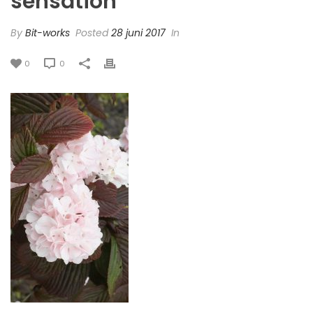
sensation
By
Bit-works
Posted
28 juni 2017
In
0
0