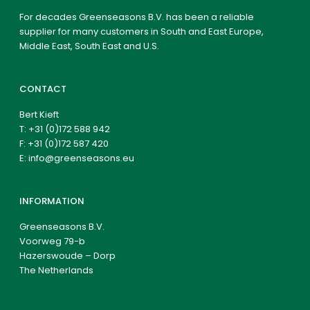
For decades Greenseasons B.V. has been a reliable
supplier for many customers in South and East Europe,
Middle East, South East and U.S.
CONTACT
Bert Kieft
T:
+31 (0)172 588 942
F: +31 (0)172 587 420
E:
info@greenseasons.eu
INFORMATION
Greenseasons B.V.
Voorweg 79-b
Hazerswoude – Dorp
The Netherlands