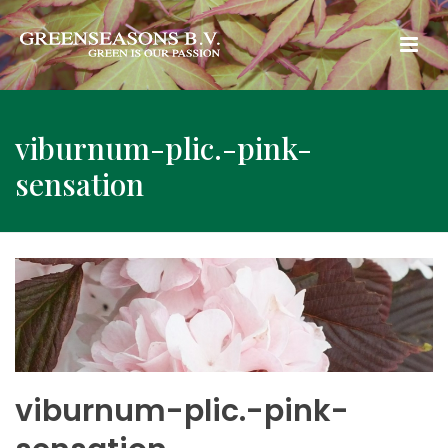
viburnum-plic.-pink-
sensation
viburnum-plic.-pink-